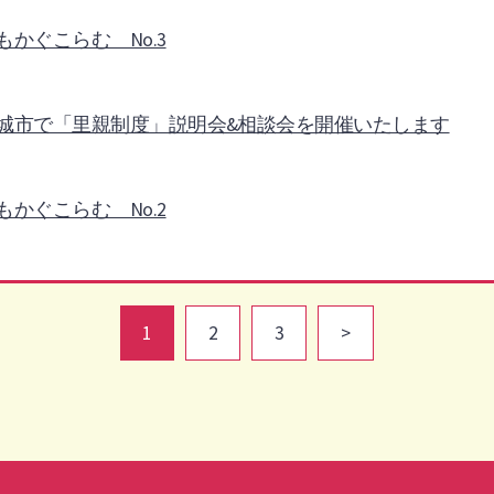
もかぐこらむ No.3
城市で「里親制度」説明会&相談会を開催いたします
もかぐこらむ No.2
1
2
3
>