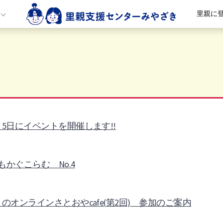
里親に
月5日にイベントを開催します!!
もかぐこらむ No.4
月のオンラインさとおやcafe(第2回) 参加のご案内