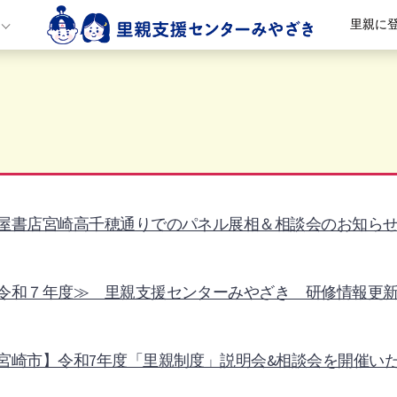
里親に
屋書店宮崎高千穂通りでのパネル展相＆相談会のお知ら
令和７年度≫ 里親支援センターみやざき 研修情報更
宮崎市】令和7年度「里親制度」説明会&相談会を開催い