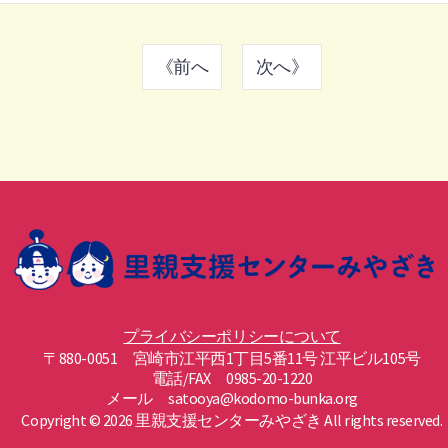
《前へ
次へ》
プライバシーポリシーについて
〒880-0051 宮崎市江平西1丁目5番11号 江平ビル105号
電話/FAX 0985-20-1220
メール satooya
kodomo-bunka.org
Copyright © 2026 里親支援センターみやざき All rights reserved.