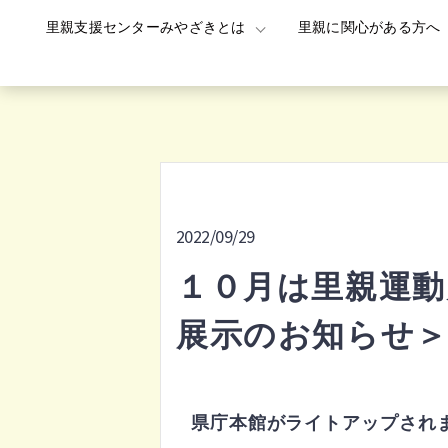
里親支援センターみやざきとは
里親に関心がある方へ
Skip
to
content
2022/09/29
１０月は里親運
展示のお知らせ
県庁本館がライトアップされ