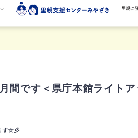
里親に
動月間です＜県庁本館ライトア
＞
ます☆彡